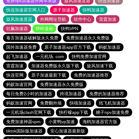
免费vps加速器外网苹果版
旋风加速度器
快连加速器
快连加速器官网入口
原子加速器
快鸭加速器
旋风加速度器
外网网址导航
软件中心
雷霆加速
狂飙加速器
哔咔漫画
快鸭VPN
毒舌加速器破解版永久免费
免费加速器永久免费版
国外加速器免费
原子加速器app官方下载
蚂蚁加速器
起飞加速器
一元机场. com
快鸭免费加速官网
雷霆加速
加速器免费版永久版下载
旋风加速下载
快连官网
原子加速最新下载
免费的加速器推荐
蚂蚁加速官网
免费加速器永久免费版
每日免费2小时的加速器
跨境加速器
免费的加速器推荐
蚂蚁加速官网
免费翻外墙
快喵加速器
纸飞机加速器
一元机场clash官网下载
快柠檬app下载
梯子npv加速免费
免费加速神器vpm
小黄鸭vp加速
海鸥加速器官方版
tiktok国际版加速器
安心加速器最新版