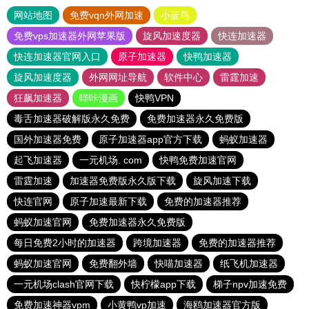
网站地图
免费vqn外网加速
小蓝鸟
免费vps加速器外网苹果版
旋风加速度器
快连加速器
快连加速器官网入口
原子加速器
快鸭加速器
旋风加速度器
外网网址导航
软件中心
雷霆加速
狂飙加速器
哔咔漫画
快鸭VPN
毒舌加速器破解版永久免费
免费加速器永久免费版
国外加速器免费
原子加速器app官方下载
蚂蚁加速器
起飞加速器
一元机场. com
快鸭免费加速官网
雷霆加速
加速器免费版永久版下载
旋风加速下载
快连官网
原子加速最新下载
免费的加速器推荐
蚂蚁加速官网
免费加速器永久免费版
每日免费2小时的加速器
跨境加速器
免费的加速器推荐
蚂蚁加速官网
免费翻外墙
快喵加速器
纸飞机加速器
一元机场clash官网下载
快柠檬app下载
梯子npv加速免费
免费加速神器vpm
小黄鸭vp加速
海鸥加速器官方版