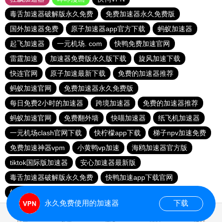
毒舌加速器破解版永久免费
免费加速器永久免费版
国外加速器免费
原子加速器app官方下载
蚂蚁加速器
起飞加速器
一元机场. com
快鸭免费加速官网
雷霆加速
加速器免费版永久版下载
旋风加速下载
快连官网
原子加速最新下载
免费的加速器推荐
蚂蚁加速官网
免费加速器永久免费版
每日免费2小时的加速器
跨境加速器
免费的加速器推荐
蚂蚁加速官网
免费翻外墙
快喵加速器
纸飞机加速器
一元机场clash官网下载
快柠檬app下载
梯子npv加速免费
免费加速神器vpm
小黄鸭vp加速
海鸥加速器官方版
tiktok国际版加速器
安心加速器最新版
毒舌加速器破解版永久免费
快鸭加速app下载官网
蚂蚁加速官网
橘子加速
永久免费使用的加速器
下载
0.026074s
首页
安卓
苹果
排行
推荐