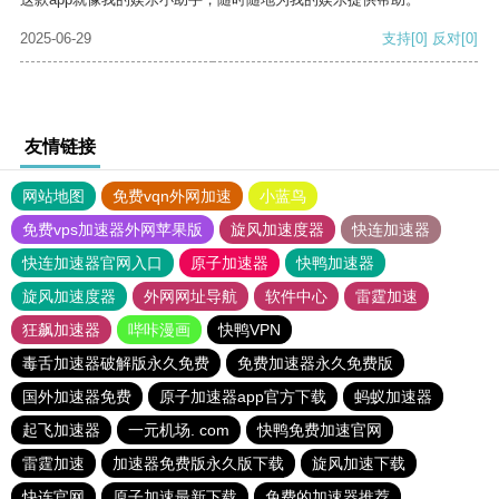
2025-06-29
支持
[0]
反对
[0]
友情链接
网站地图
免费vqn外网加速
小蓝鸟
免费vps加速器外网苹果版
旋风加速度器
快连加速器
快连加速器官网入口
原子加速器
快鸭加速器
旋风加速度器
外网网址导航
软件中心
雷霆加速
狂飙加速器
哔咔漫画
快鸭VPN
毒舌加速器破解版永久免费
免费加速器永久免费版
国外加速器免费
原子加速器app官方下载
蚂蚁加速器
起飞加速器
一元机场. com
快鸭免费加速官网
雷霆加速
加速器免费版永久版下载
旋风加速下载
快连官网
原子加速最新下载
免费的加速器推荐