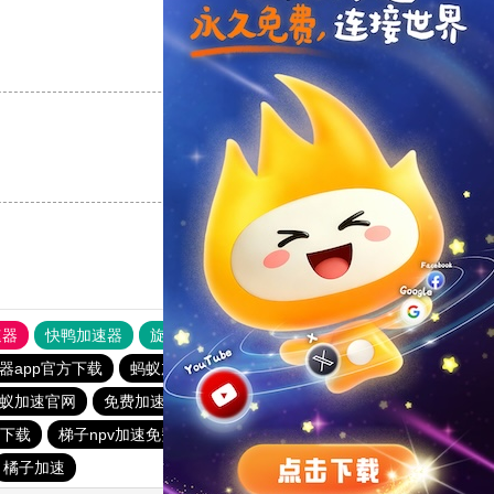
支持
[0]
反对
[0]
支持
[0]
反对
[0]
速器
快鸭加速器
旋风加速度器
外网网址导航
软件中心
器app官方下载
蚂蚁加速器
起飞加速器
一元机场. com
蚁加速官网
免费加速器永久免费版
每日免费2小时的加速器
p下载
梯子npv加速免费
免费加速神器vpm
小黄鸭vp加速
橘子加速