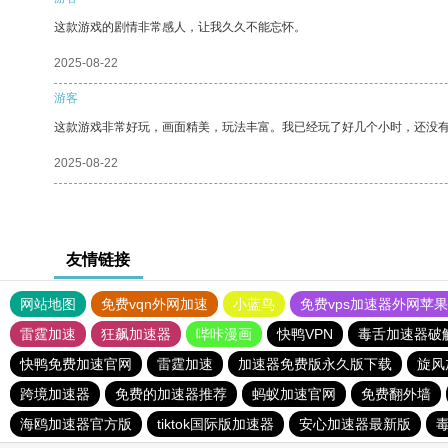
这款游戏的剧情非常感人，让我久久不能忘怀。
2025-08-22
游客
这款游戏非常好玩，画面精美，玩法丰富。我已经玩了好几个小时，还没
2025-08-22
友情链接
网站地图
免费vqn外网加速
小蓝鸟
免费vps加速器外网苹
雷霆加速
狂飙加速器
哔咔漫画
快鸭VPN
毒舌加速器破
快鸭免费加速官网
雷霆加速
加速器免费版永久版下载
旋风
跨境加速器
免费的加速器推荐
蚂蚁加速官网
免费翻外墙
海鸥加速器官方版
tiktok国际版加速器
安心加速器最新版