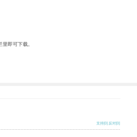
栏里即可下载。
支持
[0]
反对
[0]