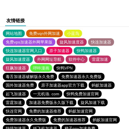
友情链接
网站地图
免费vqn外网加速
小蓝鸟
免费vps加速器外网苹果版
旋风加速度器
快连加速器
快连加速器官网入口
原子加速器
快鸭加速器
旋风加速度器
外网网址导航
软件中心
雷霆加速
狂飙加速器
哔咔漫画
快鸭VPN
毒舌加速器破解版永久免费
免费加速器永久免费版
国外加速器免费
原子加速器app官方下载
蚂蚁加速器
起飞加速器
一元机场. com
快鸭免费加速官网
雷霆加速
加速器免费版永久版下载
旋风加速下载
快连官网
免费的加速器推荐
蚂蚁加速官网
免费加速器永久免费版
免费的加速器推荐
蚂蚁加速官网
快喵加速器
纸飞机加速器
梯子npv加速免费