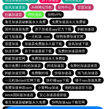
快连加速器官网入口
原子加速器
快鸭加速器
旋风加速度器
外网网址导航
软件中心
雷霆加速
狂飙加速器
哔咔漫画
快鸭VPN
毒舌加速器破解版永久免费
免费加速器永久免费版
国外加速器免费
原子加速器app官方下载
蚂蚁加速器
起飞加速器
一元机场. com
快鸭免费加速官网
雷霆加速
加速器免费版永久版下载
旋风加速下载
快连官网
原子加速最新下载
免费的加速器推荐
蚂蚁加速官网
免费加速器永久免费版
每日免费2小时的加速器
跨境加速器
免费的加速器推荐
蚂蚁加速官网
免费翻外墙
快喵加速器
纸飞机加速器
一元机场clash官网下载
快柠檬app下载
梯子npv加速免费
免费加速神器vpm
小黄鸭vp加速
海鸥加速器官方版
tiktok国际版加速器
安心加速器最新版
毒舌加速器破解版永久免费
快鸭加速app下载官网