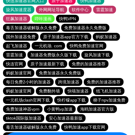
快连加速器官网入口
原子加速器
快鸭加速器
旋风加速度器
外网网址导航
软件中心
雷霆加速
狂飙加速器
哔咔漫画
快鸭VPN
毒舌加速器破解版永久免费
免费加速器永久免费版
国外加速器免费
原子加速器app官方下载
蚂蚁加速器
起飞加速器
一元机场. com
快鸭免费加速官网
雷霆加速
加速器免费版永久版下载
旋风加速下载
快连官网
原子加速最新下载
免费的加速器推荐
蚂蚁加速官网
免费加速器永久免费版
每日免费2小时的加速器
跨境加速器
免费的加速器推荐
蚂蚁加速官网
免费翻外墙
快喵加速器
纸飞机加速器
一元机场clash官网下载
快柠檬app下载
梯子npv加速免费
免费加速神器vpm
小黄鸭vp加速
海鸥加速器官方版
tiktok国际版加速器
安心加速器最新版
毒舌加速器破解版永久免费
快鸭加速app下载官网