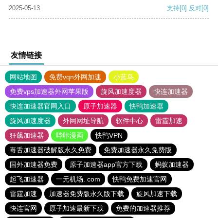
2025-05-13
支持
[0]
反对
[0]
友情链接
网站地图
免费vqn外网加速
小蓝鸟
免费vps加速器外网苹果版
旋风加速度器
快连加速器
快连加速器官网入口
原子加速器
快鸭加速器
旋风加速度器
外网网址导航
软件中心
雷霆加速
狂飙加速器
哔咔漫画
快鸭VPN
毒舌加速器破解版永久免费
免费加速器永久免费版
国外加速器免费
原子加速器app官方下载
蚂蚁加速器
起飞加速器
一元机场. com
快鸭免费加速官网
雷霆加速
加速器免费版永久版下载
旋风加速下载
快连官网
原子加速最新下载
免费的加速器推荐